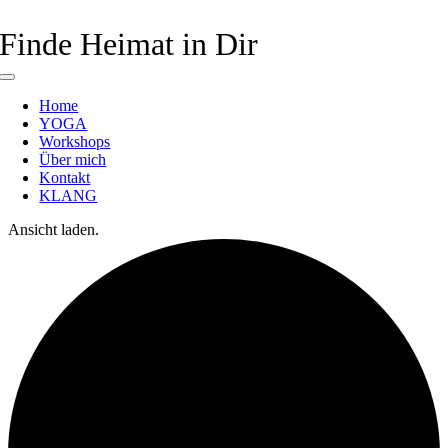
Zum
Inhalt
Finde Heimat in Dir
springen
Toggle
Navigation
Home
YOGA
Workshops
Über mich
Kontakt
KLANG
Ansicht laden.