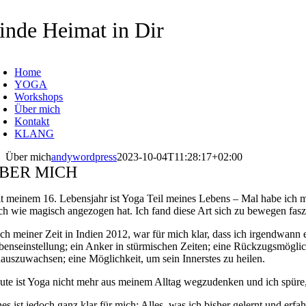
Zum
Inhalt
inde Heimat in Dir
springen
oggle
avigation
Home
YOGA
Workshops
Über mich
Kontakt
KLANG
Über mich
andywordpress
2023-10-04T11:28:17+02:00
BER MICH
it meinem 16. Lebensjahr ist Yoga Teil meines Lebens – Mal habe ich me
ch wie magisch angezogen hat. Ich fand diese Art sich zu bewegen faszin
ch meiner Zeit in Indien 2012, war für mich klar, dass ich irgendwann
benseinstellung; ein Anker in stürmischen Zeiten; eine Rückzugsmöglic
nauszuwachsen; eine Möglichkeit, um sein Innerstes zu heilen.
ute ist Yoga nicht mehr aus meinem Alltag wegzudenken und ich spüre, 
es ist jedoch ganz klar für mich: Alles, was ich bisher gelernt und erfa